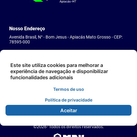
Nosso Endereço
Avenida Brasil, N° - Bom Jesus - Apiacás Mato Grosso - CEP:
78595-000
Nosso Telefone
Este site utiliza cookies para melhorar a
(66)3593-2205
experiência de navegação e disponibilizar
funcionalidades adicionais
Atendimento
Termos de uso
Segunda à Sexta-Feira das 07:30 às 11:30 e das 13:30 às
Política de privacidade
17:00.
Aceitar
©2026- Todos os direitos reservados.